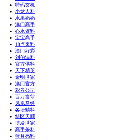
特码玄机
小龙人料
水果奶奶
澳门高手
心水资料
宝宝高手
18点来料
澳门好彩
刘伯温料
官方供料
天下精英
金明世家
澳门官方
彩券公司
百万富翁
凤凰马经
各坛精料
特区天顺
博发世家
高手杀料
蓝月亮料