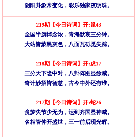
阴阳卦象常变化，彩乐独家夜明珠。
219期【今日诗词】开:鼠43
全国半旗悼念浓，青海默哀三分钟。
大站皆蒙黑灰色，八面瓦砾觅失踪。
218期【今日诗词】开:虎17
三分天下隆中对，八卦阵图显餘威。
奇计妙招皆智慧，古今中外还有谁。
217期【今日诗词】开:蛇26
贪梦失节少无为，运到齐国显神威。
名相管仲开盛世，三一前后现光辉。