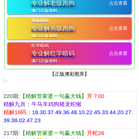
专业解老版跑狗
点击查看
澳门正版资料
另版跑狗
专业解另版跑狗
点击查看
澳门正版资料
红字暗码
专业解红字暗码
点击查看
澳门正版资料
【正版澳彩图库】
『管家婆一句话赢大钱预测』
220期:
【精解管家婆一句赢大钱】
开？00
精解九肖：牛马羊鸡狗猪龙蛇猴
精解18码：
18.30.37.49.36.48.10.22.45.33.44.20.27.
39.38.02.47.23
217期:
【精解管家婆一句赢大钱】
开蛇26