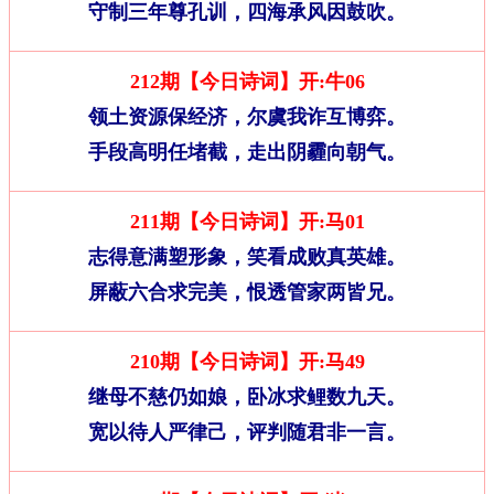
守制三年尊孔训，四海承风因鼓吹。
212期【今日诗词】开:牛06
领土资源保经济，尔虞我诈互博弈。
手段高明任堵截，走出阴霾向朝气。
211期【今日诗词】开:马01
志得意满塑形象，笑看成败真英雄。
屏蔽六合求完美，恨透管家两皆兄。
210期【今日诗词】开:马49
继母不慈仍如娘，卧冰求鲤数九天。
宽以待人严律己，评判随君非一言。