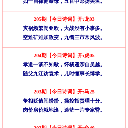
如一自律佣奉母，五官中郎扬美名。
205期【今日诗词】开:龙03
灾祸频繁闹亚欧，大战没有小事多。
空难矿难加政变，九衢三市常风波。
204期【今日诗词】开:虎05
孝道一谈不知歇，怀橘遗亲自吴越。
随父九江访袁术，儿时懂事长博学。
203期【今日诗词】开:马25
争相贬值闹纷纷，操控指责理十分。
肉价房价就地滚，迷茫一片专家昏。