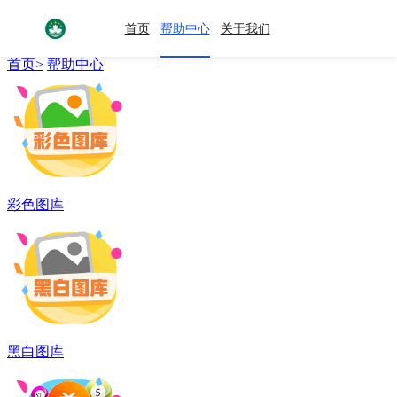
帮助中心
首页
帮助中心
关于我们
HELP CENTER
首页>
帮助中心
彩色图库
黑白图库