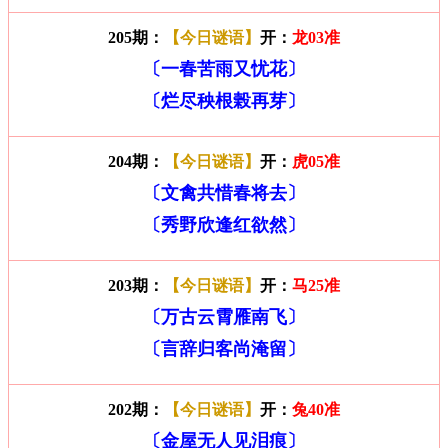
205期：
【今日谜语】
开：
龙03准
〔一春苦雨又忧花〕
〔烂尽秧根榖再芽〕
204期：
【今日谜语】
开：
虎05准
〔文禽共惜春将去〕
〔秀野欣逢红欲然〕
203期：
【今日谜语】
开：
马25准
〔万古云霄雁南飞〕
〔言辞归客尚淹留〕
202期：
【今日谜语】
开：
兔40准
〔金屋无人见泪痕〕