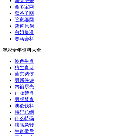
马会绝杀
金多宝网
鬼谷子网
管家婆网
曾道原创
白姐最准
赛马会料
澳彩全年资料大全
波色生肖
猜生肖诗
葡京赌侠
另赌侠诗
内输尽光
正版禁肖
另版禁肖
澳欲钱料
特码总纲
什么特码
脑筋急转
生肖歇后