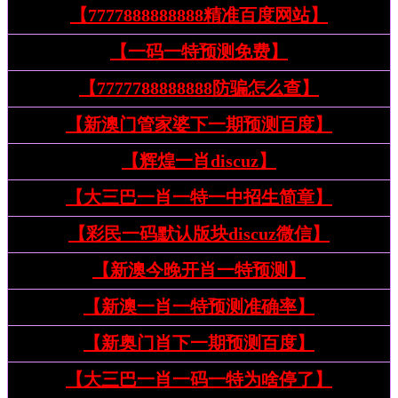
【7777888888888精准百度网站】
【一码一特预测免费】
【7777788888888防骗怎么查】
【新澳门管家婆下一期预测百度】
【辉煌一肖discuz】
【大三巴一肖一特一中招生简章】
【彩民一码默认版块discuz微信】
【新澳今晚开肖一特预测】
【新澳一肖一特预测准确率】
【新奥门肖下一期预测百度】
【大三巴一肖一码一特为啥停了】