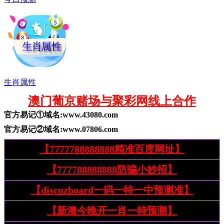
生肖属性
澳门葡京赌场与聚彩网线上合作
官方易记①域名:
www.
43080
.com
官方易记②域名:
www.
07806
.com
【7777788888888精准百度网址】
【777788888888防骗小妙招】
【discuzboard一码一特一中预测准】
【新澳今晚开一肖一特预测】