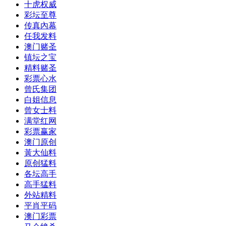
十虎权威
彩坛至尊
传真內幕
任我发料
澳门赌圣
镇坛之宝
精料赌圣
彩票心水
曾氏集团
白姐信息
曾女士料
满堂红网
彩票赢家
澳门原创
黃大仙料
原创猛料
各坛高手
高手猛料
外站精料
平肖平码
澳门彩票