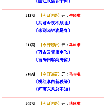
〔曲江水满花千树〕
212期：
【今日谜语】
开：
牛06准
〔共君今夜不须睡〕
〔未到晓钟犹是春〕
211期：
【今日谜语】
开：
马01准
〔万古云霄雁南飞〕
〔言辞归客尚淹留〕
210期：
【今日谜语】
开：
马49准
〔桃红李白新秧绿〕
〔间著东风总不知〕
209期：
【今日谜语】
开：
猪08准