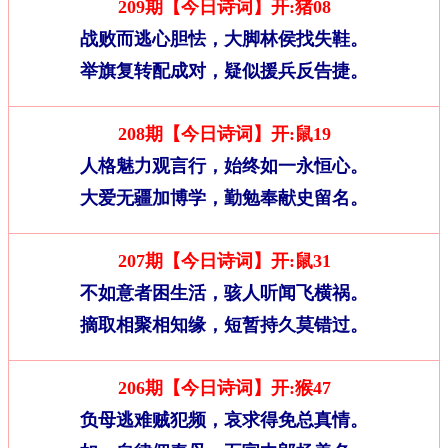
209期【今日诗词】开:猪08
战败而逃心胆怯，大脚林侯找失鞋。
举旗复转配成对，疑似援兵反告捷。
208期【今日诗词】开:鼠19
人格魅力观言行，始终如一永恒心。
大爱无疆加博学，勤勉奉献史留名。
207期【今日诗词】开:鼠31
不如意者困生活，骇人听闻飞横祸。
摘取相聚相知缘，短暂持久莫错过。
206期【今日诗词】开:猴47
负母逃难贼犯频，哀求得免总真情。